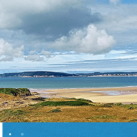
Exporter les lignes sélectionnées
Exporter toutes les colonnes
Exporter uniquement les colonnes affichées
Menu
Ajoutez un logo, un bouton, des réseaux sociaux
Cliquez pour éditer