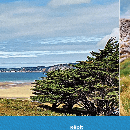
La Soupape
▴
▾
Actions
▴
▾
Répit