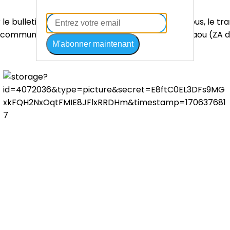
 bulletin d’inscription téléchargeable ci-dessous, le tr
communes à Crozon (ZA de Kerdanvez) ou au Faou (ZA de 
M'abonner maintenant