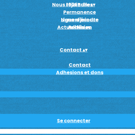
Nous rejoindre
1001 Bulles
▴
▾
Permanence
Ligne d'écoute
Nous rejoindre
Actualités
Adhésion
Archives
▴
▾
Contact
▴
▾
Contact
Adhesions et dons
Se connecter